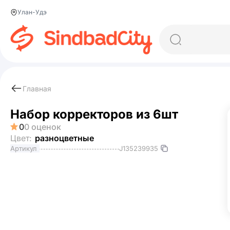
Улан-Удэ
Главная
Набор корректоров из 6шт
0
0 оценок
Цвет:
разноцветные
J135239935
Артикул