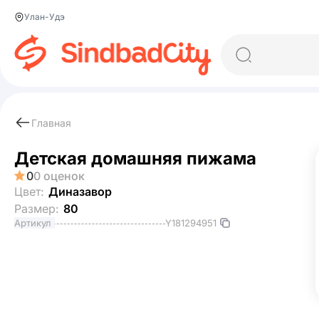
Улан-Удэ
Главная
Детская домашняя пижама
0
0 оценок
Цвет:
Диназавор
Размер:
80
Y181294951
Артикул