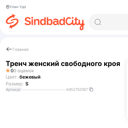
Улан-Удэ
Главная
Тренч женский свободного кроя
0
0 оценок
Цвет:
бежевый
Размер:
S
X452750187
Артикул