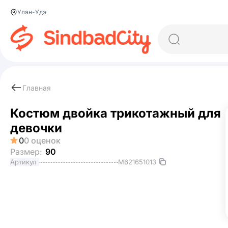
Улан-Удэ
Главная
Костюм двойка трикотажный для
девочки
0
0 оценок
Размер:
90
M621651013
Артикул