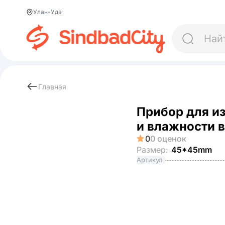
Улан-Удэ
Главная
Прибор для и
и влажности 
0
0 оценок
Размер:
45*45mm
Артикул