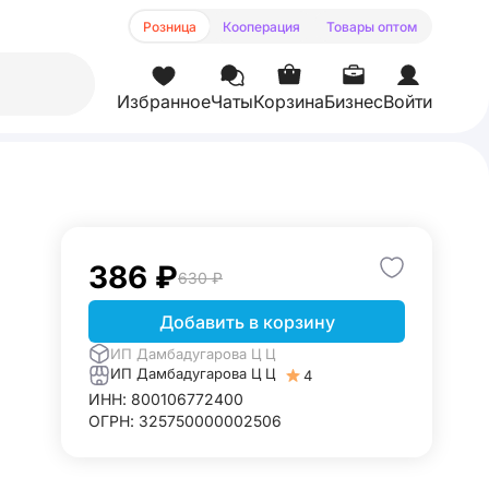
Розница
Кооперация
Товары оптом
Избранное
Чаты
Корзина
Бизнес
Войти
386 ₽
630 ₽
Добавить в корзину
ИП Дамбадугарова Ц Ц
ИП Дамбадугарова Ц Ц
4
ИНН: 800106772400
ОГРН: 325750000002506