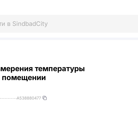
змерения температуры
в помещении
A538880477