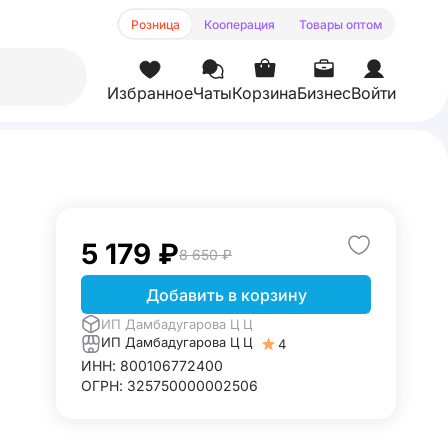
Розница
Кооперация
Товары оптом
Избранное
Чаты
Корзина
Бизнес
Войти
5 179 ₽
8 650 ₽
Добавить в корзину
ИП Дамбадугарова Ц Ц
ИП Дамбадугарова Ц Ц
4
ИНН: 800106772400
ОГРН: 325750000002506