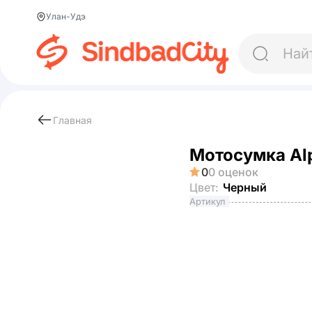
Улан-Удэ
Главная
Мотосумка Alp
0
0 оценок
Цвет:
Черный
Артикул